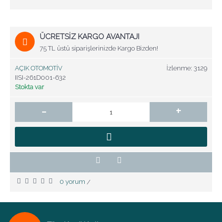
ÜCRETSİZ KARGO AVANTAJI
75 TL üstü siparişlerinizde Kargo Bizden!
AÇIK OTOMOTİV
İzlenme: 3129
IISI-261D001-632
Stokta var
-
+
0 yorum
/