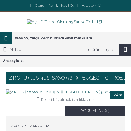
Kayıt Ol
A. Listem (
0
)
Oturum Aç
MENU
0 ürün - 0,00TL
Anasayfa
Z ROTU ( 106+406+SAXO 96- )( PEUGEOT+CITROEN ) 5087.40
Z ROTU ( 106+406+SAXO 96- )( PEUGEOT+CITROEN ) 5087.40
-24%
Resmi büyütmek için tıklayınız
YORUMLAR (0)
Z ROT -IISI MARKADIR.